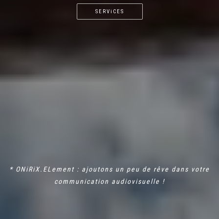
SERViCES
* ONiRiX.ELement : ajoutons un peu de rêve dans votre
communication audiovisuelle !